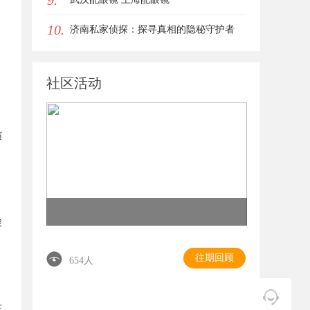
9.
10.
济南私家侦探：探寻真相的隐秘守护者
。
社区活动
演
酸
往期回顾
654人
证