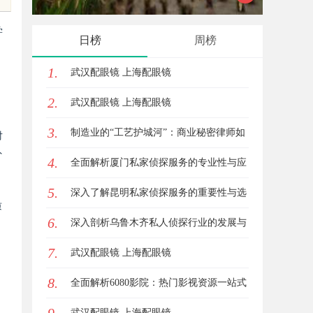
学
日榜
周榜
。
1.
武汉配眼镜 上海配眼镜
2.
武汉配眼镜 上海配眼镜
3.
制造业的“工艺护城河”：商业秘密律师如
对
外
4.
何守住车间里的“Know-how”
全面解析厦门私家侦探服务的专业性与应
5.
用场景
深入了解昆明私家侦探服务的重要性与选
质
6.
择指南
深入剖析乌鲁木齐私人侦探行业的发展与
7.
应用现状
武汉配眼镜 上海配眼镜
8.
全面解析6080影院：热门影视资源一站式
观看体验
武汉配眼镜 上海配眼镜