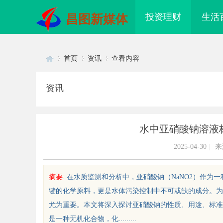
投资理财
生活
昌图新媒体
首页
资讯
查看内容
资讯
Di
›
›
›
水中亚硝酸钠溶液
2025-04-30
|
来
摘要
: 在水质监测和分析中，亚硝酸钠（NaNO2）作
键的化学原料，更是水体污染控制中不可或缺的成分。为
sc
尤为重要。本文将深入探讨亚硝酸钠的性质、用途、标准
是一种无机化合物，化.........
配眼镜 上海配眼镜
武汉配眼镜 上海配眼