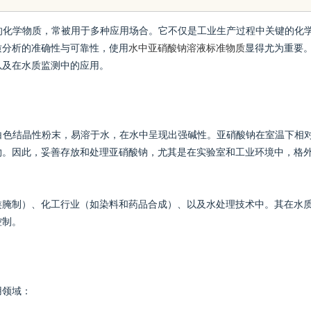
用指南
要的化学物质，常被用于多种应用场合。它不仅是工业生产过程中关键的化
质分析的准确性与可靠性，使用
水中亚硝酸钠溶液标准物质
显得尤为重要
以及在水质监测中的应用。
种白色结晶性粉末，易溶于水，在水中呈现出强碱性。亚硝酸钠在室温下相
物。因此，妥善存放和处理亚硝酸钠，尤其是在实验室和工业环境中，格
类腌制）、化工行业（如染料和药品合成）、以及水处理技术中。其在水
控制。
用领域：