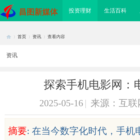
投资理财
生活百科
昌图新媒体
首页
资讯
查看内容
资讯
Di
›
›
›
探索手机电影网：
2025-05-16
|
来源：互联
sc
摘要
: 在当今数字化时代，手
海配眼镜
东莞常平老人陪护 & 医院护工