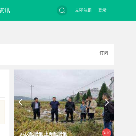
资讯
立即注册
登录
搜
订阅
索
3
/10
武汉配眼镜 上海配眼镜
制造业