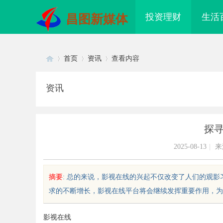
投资理财
生活
昌图新媒体
首页
资讯
查看内容
资讯
Di
›
›
›
探
2025-08-13
|
来
摘要
: 总的来说，影视在线的兴起不仅改变了人们的观
求的不断增长，影视在线平台将会继续发挥重要作用，为观
sc
影视在线
配眼镜 上海配眼镜
精准监控无死角，紧