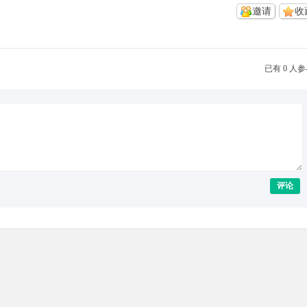
邀请
收
已有 0 人
评论