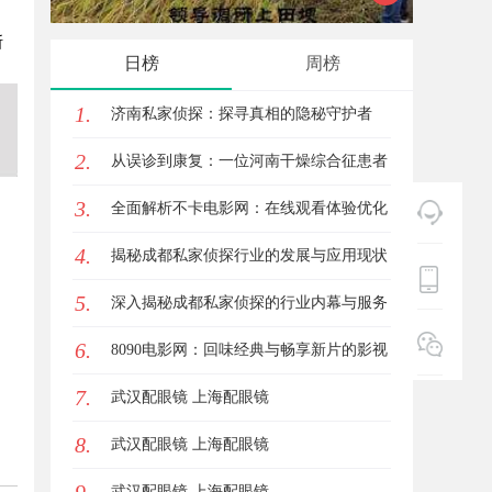
断
师如何守
日榜
周榜
1.
济南私家侦探：探寻真相的隐秘守护者
2.
从误诊到康复：一位河南干燥综合征患者
3.
的艰辛求医路
全面解析不卡电影网：在线观看体验优化
4.
的最佳平台推荐
揭秘成都私家侦探行业的发展与应用现状
5.
全解析
深入揭秘成都私家侦探的行业内幕与服务
6.
优势
8090电影网：回味经典与畅享新片的影视
7.
天堂
武汉配眼镜 上海配眼镜
8.
武汉配眼镜 上海配眼镜
武汉配眼镜 上海配眼镜