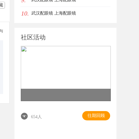
9.
藏
10.
武汉配眼镜 上海配眼镜
参与
社区活动
往期回顾
654人