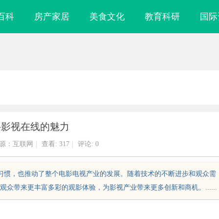
百科
房产家居
美食文化
教育科研
国际
寻影视在线的魅力
源：互联网
|
查看:
317
|
评论: 0
影习惯，也推动了整个电影电视产业的发展。随着技术的不断进步和观众需
众带来更丰富多彩的观影体验，为影视产业带来更多创新和商机。......
凑型本安球机赋
武汉配眼镜 上海配眼镜