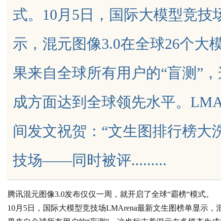
式。10月5日，国际大模型竞技场
期缓过来？老中医：一张辨证方
示，混元图像3.0在全球26个
症，身体找回津液
果来自全球所有用户的“盲测”
uz
成方面达到全球领先水平。LMA
间发文祝贺：“文生图排行榜大洗
技场——同时被评.........
!
腾讯混元图像3.0发布仅仅一周，就开启了全球“霸榜“模式。
10月5日，国际大模型竞技场LMArena最新文生图榜单显示