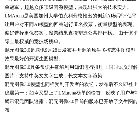
单冠军，超越众多顶级闭源模型，展现出强大的技术实力。
LMArena是美国加州大学伯克利分校推出的创新AI模型评
让用户对不同AI模型的回答进行匿名投票，衡量模型的表现
偏好选择更优答案，投票结果直接塑造公共排行榜。 由于该
际上最权威的竞技场榜单。
混元图像3.0是腾讯9月28日发布并开源的原生多模态生图
效果最好的开源生图模型。
混元图像3.0具备常识并能够利用知识进行推理；同时语义
图片；支持中英文文字生成，长文本文字渲染。
混元图像3.0模型也同样受到开发者的欢迎，发布后不久即登上了H
稳居第一；如今又登上了LMarena榜单的榜首，反映了用户
腾讯混元团队透露，混元图像3.0目前的版本已开放了文生图
布。
王者荣耀透视
王者荣耀全图
王者荣耀透视软件
王者荣耀辅助
王者荣
视挂
王者荣耀全图透视外挂