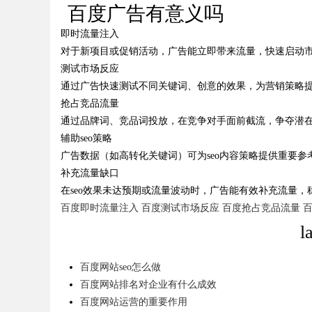
百度广告有意义吗
标杆
即时流量注入
time：
2025-10-24 00:05:38
onclick：
3
对于新项目或促销活动，广告能立即带来流量，快速启动
测试市场反应
通过广告快速测试不同关键词、创意的效果，为营销策略
抢占竞品流量
uz
通过品牌词、竞品词投放，在竞争对手面前截流，争夺潜
辅助seo策略
广告数据（如高转化关键词）可为seo内容策略提供重要参
补充流量缺口
在seo效果未达预期或流量波动时，广告能有效补充流量，
百度即时流量注入
百度测试市场反应
百度抢占竞品流量
百
l
!
百度网站seo怎么做
百度网站排名对企业有什么成效
百度网站运营的重要作用