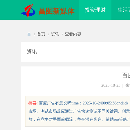
投资理财
生活
昌图新媒体
首页
资讯
查看内容
资讯
Di
›
›
›
百
2025-10-23
|
来
摘要
: 百度广告有意义吗time：2025-10-2400:05
市场。测试市场反应通过广告快速测试不同关键词、创意
sc
放，在竞争对手面前截流，争夺潜在客户。辅助seo策略广告数
鸟影视：打造优质观影体验的行业
3d激光内雕机：精密