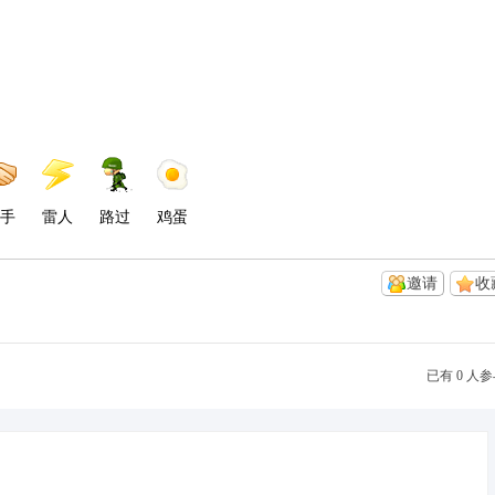
手
雷人
路过
鸡蛋
邀请
收
已有 0 人