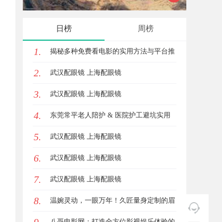
星图AI助力产业金融智能升级
发体系
日榜
周榜
1.
揭秘多种免费看电影的实用方法与平台推
2.
荐
武汉配眼镜 上海配眼镜
3.
武汉配眼镜 上海配眼镜
4.
东莞常平老人陪护 & 医院护工避坑实用
5.
指南
武汉配眼镜 上海配眼镜
6.
武汉配眼镜 上海配眼镜
7.
武汉配眼镜 上海配眼镜
8.
温婉灵动，一眼万年！久匠量身定制的眉
眼唇，才是你整张脸的点睛之笔！淡颜系
八哥电影网：打造全方位影视娱乐体验的