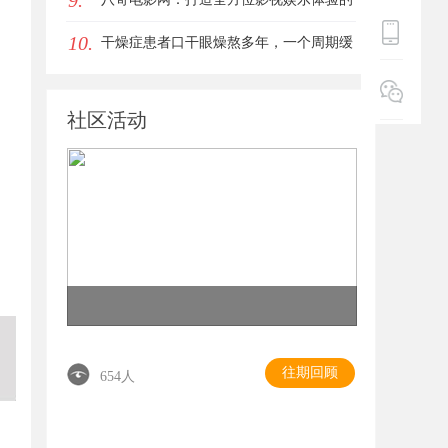
9.
10.
女生的气质加分项
平台解析
干燥症患者口干眼燥熬多年，一个周期缓
过来？老中医：一张辨证方对症，身体找
社区活动
回津液
往期回顾
654人