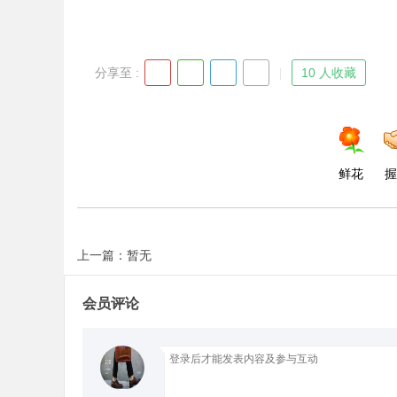
d
分享至 :
10 人收藏
鲜花
握
上一篇：暂无
会员评论