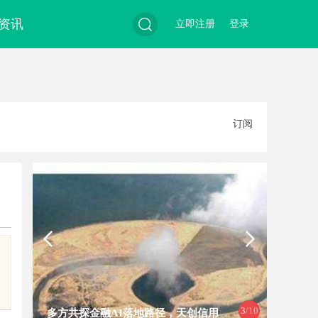
资讯
立即注册
登录
搜
订阅
索
动
3
/10
多方共探金融AI落地路径，天创信用
贝净 