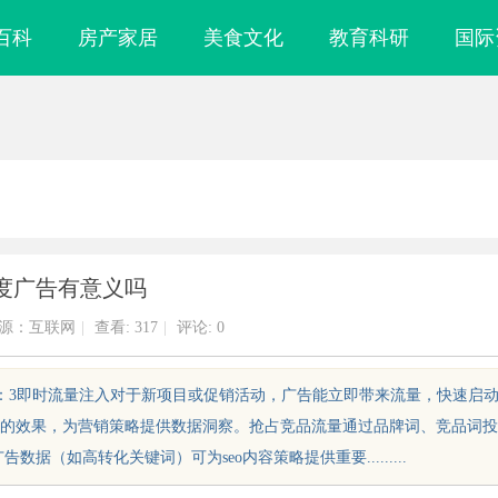
百科
房产家居
美食文化
教育科研
国际
度广告有意义吗
源：互联网
|
查看:
317
|
评论: 0
:38onclick：3即时流量注入对于新项目或促销活动，广告能立即带来流量，快速启
的效果，为营销策略提供数据洞察。抢占竞品流量通过品牌词、竞品词投
据（如高转化关键词）可为seo内容策略提供重要.........
雕刻与创新应用
武汉配眼镜 上海配眼镜