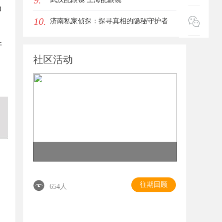
9.
为
10.
济南私家侦探：探寻真相的隐秘守护者
开
社区活动
往期回顾
654人