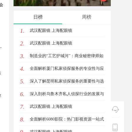
会
，
日榜
周榜
1.
武汉配眼镜 上海配眼镜
。
2.
武汉配眼镜 上海配眼镜
，
3.
制造业的“工艺护城河”：商业秘密律师如
4.
何守住车间里的“Know-how”
全面解析厦门私家侦探服务的专业性与应
际
5.
，
用场景
深入了解昆明私家侦探服务的重要性与选
6.
择指南
深入剖析乌鲁木齐私人侦探行业的发展与
业
7.
应用现状
武汉配眼镜 上海配眼镜
8.
全面解析6080影院：热门影视资源一站式
观看体验
武汉配眼镜 上海配眼镜