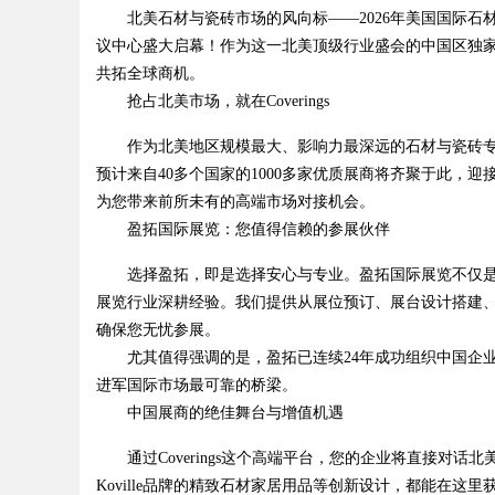
北美石材与瓷砖市场的风向标——2026年美国国际石材及瓷砖
议中心盛大启幕！作为这一北美顶级行业盛会的中国区独
共拓全球商机。
抢占北美市场，就在Coverings
作为北美地区规模最大、影响力最深远的石材与瓷砖专业展会
uz
预计来自40多个国家的1000多家优质展商将齐聚于此，迎
为您带来前所未有的高端市场对接机会。
盈拓国际展览：您值得信赖的参展伙伴
选择盈拓，即是选择安心与专业。盈拓国际展览不仅是商
展览行业深耕经验。我们提供从展位预订、展台设计搭建
确保您无忧参展。
尤其值得强调的是，盈拓已连续24年成功组织中国企业参展
进军国际市场最可靠的桥梁。
!
中国展商的绝佳舞台与增值机遇
通过Coverings这个高端平台，您的企业将直接对话
Koville品牌的精致石材家居用品等创新设计，都能在这