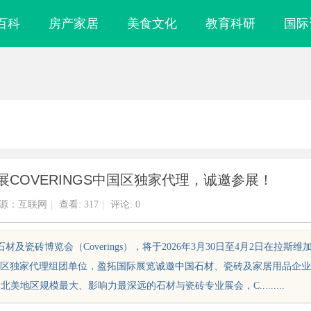
百科
房产家居
美食文化
教育科研
国际
展COVERINGS中国区独家代理，诚邀参展！
源：互联网
|
查看:
317
|
评论: 0
及瓷砖博览会（Coverings），将于2026年3月30日至4月2日在拉斯维
区独家代理组团单位，盈拓国际展览诚邀中国石材、瓷砖及家居用品企业
北美地区规模最大、影响力最深远的石材与瓷砖专业展会，C.........
镜
东莞常平老人陪护 & 医院护工避坑实