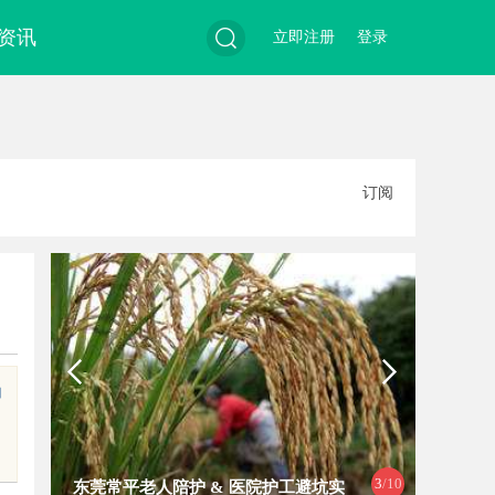
资讯
立即注册
登录
搜
订阅
索
加
4
/10
武汉配眼镜 上海配眼镜
武汉配