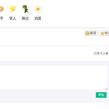
手
雷人
路过
鸡蛋
邀请
收
已有 0 人
评论