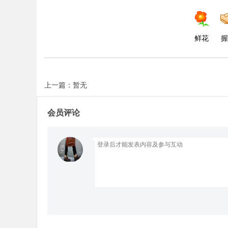
d
鲜花
握
上一篇：暂无
会员评论