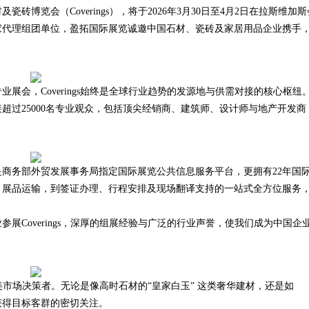
博览会（Coverings），将于2026年3月30日至4月2日在拉斯维加斯
用指南
家代理组团单位，盈拓国际展览诚邀中国石材、瓷砖及家居用品企业携手
，Coverings始终是全球行业趋势的发源地与供需对接的核心枢纽
接超过25000名专业观众，包括顶尖经销商、建筑师、设计师与地产开发商
务部外贸发展事务局指定国际展览公共信息服务平台，更拥有22年国
、展品运输，到签证办理、行程安排及现场翻译支持的一站式全方位服务
Coverings，深厚的组展经验与广泛的行业声誉，使我们成为中国企
北美市场决策者。无论是像高时石材的“皇家白玉” 这类奢华建材，还是如
里获得目标客群的密切关注。