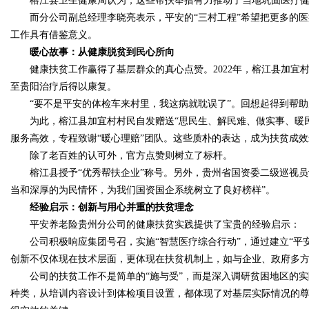
榕江县卫生健康局认为，这些帮扶举措有力推动了当地巩固医疗健
而分公司副总经理李晓亮表示，平安的“三村工程”希望把更多的医
工作具有借鉴意义。
d
暖心故事：从健康脱贫到民心所向
健康扶贫工作赢得了基层群众的真心点赞。2022年，榕江县加宜
至贵阳治疗后得以康复。
“要不是平安的体检车来村里，我这病就耽误了”。回想起得到帮助
为此，榕江县加宜村村民自发赠送“思民生、解民难、做实事、暖民心
服务高效，专程致谢“暖心理赔”团队。这些质朴的表达，成为扶贫成
除了老百姓的认可外，官方点赞则树立了标杆。
榕江县授予“优秀帮扶企业”称号。另外，贵州省国资委二级巡视员
当和深厚的为民情怀，为我们国资国企系统树立了良好榜样”。
经验启示：创新与用心并重的扶贫理念
平安养老险贵州分公司的健康扶贫实践提供了宝贵的经验启示：
公司积极响应集团号召，实施“智慧医疗综合行动”，通过建立“平安
创新不仅体现在技术层面，更体现在扶贫机制上，如与企业、政府多
公司的扶贫工作不是简单的“施与受”，而是深入调研贫困地区的实
种类，从培训内容设计到体检项目设置，都体现了对基层实际情况的尊