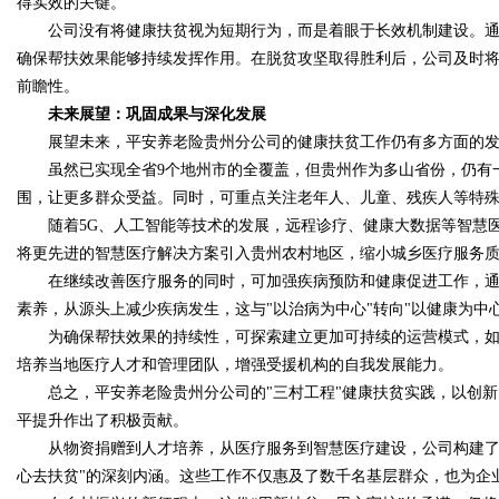
得实效的关键。
公司没有将健康扶贫视为短期行为，而是着眼于长效机制建设。通
确保帮扶效果能够持续发挥作用。在脱贫攻坚取得胜利后，公司及时
前瞻性。
未来展望：巩固成果与深化发展
展望未来，平安养老险贵州分公司的健康扶贫工作仍有多方面的发
虽然已实现全省9个地州市的全覆盖，但贵州作为多山省份，仍有一
围，让更多群众受益。同时，可重点关注老年人、儿童、残疾人等特
随着5G、人工智能等技术的发展，远程诊疗、健康大数据等智慧医
将更先进的智慧医疗解决方案引入贵州农村地区，缩小城乡医疗服务
在继续改善医疗服务的同时，可加强疾病预防和健康促进工作，通
素养，从源头上减少疾病发生，这与"以治病为中心"转向"以健康为中
为确保帮扶效果的持续性，可探索建立更加可持续的运营模式，如
培养当地医疗人才和管理团队，增强受援机构的自我发展能力。
总之，平安养老险贵州分公司的"三村工程"健康扶贫实践，以创新
平提升作出了积极贡献。
从物资捐赠到人才培养，从医疗服务到智慧医疗建设，公司构建了多
心去扶贫"的深刻内涵。这些工作不仅惠及了数千名基层群众，也为企