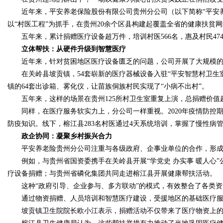
近年来，平安养老保险股份有限公司贵州分公司（以下简称“平安养老
以“村医工程”为抓手，在贵州20余个区县构建起覆盖全省的健康扶贫
五年来，累计捐赠医疗设备超万件，培训村医566名，惠及村民47
立体帮扶：从硬件升级到智慧医疗
Bo
近年来，针对贫困地区医疗设备匮乏的问题，公司开展了大规模的
在关岭县坡贡镇，54套崭新的医疗器械设备入驻“平安智慧村卫生室
镇的64套出诊箱、雾化仪，让苗族侗族村民实现了“小病不出村”。
五年来，这样的场景在贵州125所村卫生室重复上演，总捐赠价值
同样，在医疗服务软实力上，分公司一样重视。2020年疫情防控
防疫知识。线下，榕江县283名村医通过4天系统培训，掌握了慢性病
政企协同：凝聚乡村振兴合力
平安养老险贵州分公司注重与各级政府、企事业单位的合作，形成
ar
例如，与贵州省国资委携手在关岭县开展“学党史 办实事 暖人心”
疗设备捐赠；与贵州省磷化集团共同走进榕江县开展健康帮扶活动。
这种“政府引导、企业参与、多方联动”的模式，有效整合了各类资
通过物资捐赠、人员培训和智慧医疗建设，受援地区的基础医疗服
坡贡镇卫生院院长欧小江表示，捐赠活动不仅带来了医疗物资上的