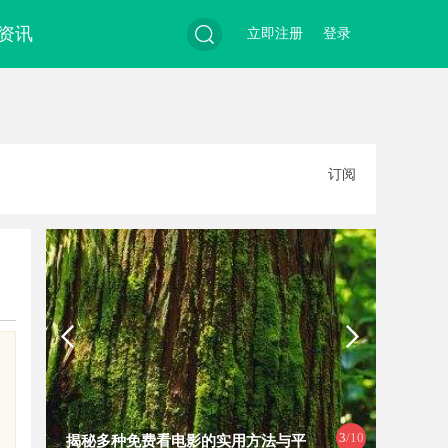
资讯
立即注册
登录
搜
订阅
索
3
/10
揭秘多种免费看电影的实用方法与平
武汉配