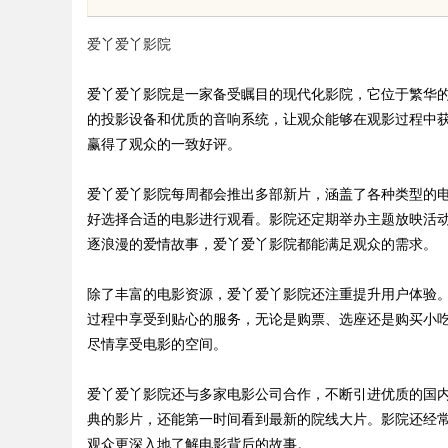
眉眼唇，才是你整张脸的点睛之
您感受不一样的观影
爱丫爱丫影院
！淡颜系女生的气质加分项
爱丫爱丫影院是一家备受瞩目的现代化影院，它位于繁华
的投影设备和优质的音响系统，让观众能够在观影过程中
赢得了观众的一致好评。
uz
爱丫爱丫影院每周都会推出多部新片，涵盖了各种类型的
好选择合适的电影进行观看。影院还定期举办主题放映活
逐浪漫的爱情故事，爱丫爱丫影院都能满足观众的需求。
除了丰富的电影资源，爱丫爱丫影院还注重提升用户体验
过程中享受到贴心的服务，无论是购票、选座还是购买小
尽情享受电影的空间。
!
爱丫爱丫影院还与多家电影公司合作，不断引进优质的国
典的影片，还能第一时间看到最新的院线大片。影院还经
观众更深入地了解电影背后的故事。