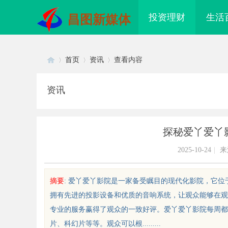
投资理财
生活
昌图新媒体
首页
资讯
查看内容
资讯
Di
›
›
›
探秘爱丫爱丫
2025-10-24
|
来
摘要
: 爱丫爱丫影院是一家备受瞩目的现代化影院，它
拥有先进的投影设备和优质的音响系统，让观众能够在观
sc
专业的服务赢得了观众的一致好评。爱丫爱丫影院每周都
片、科幻片等等。观众可以根.........
婉灵动，一眼万年！久匠量身定制
星星影院：点亮夜空