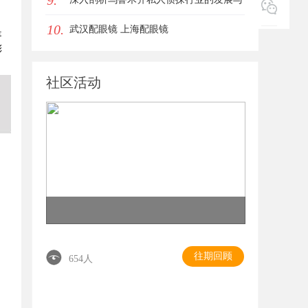
9.
10.
应用现状
武汉配眼镜 上海配眼镜
是
彩
社区活动
往期回顾
654人