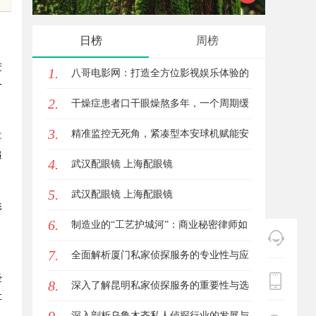
台推荐
日榜
周榜
进
1.
八哥电影网：打造全方位影视娱乐体验的
务
2.
平台解析
干燥症患者口干眼燥熬多年，一个周期缓
3.
过来？老中医：一张辨证方对症，身体找
精准监控无死角，紧凑型本安球机赋能安
喜
追
4.
回津液
全管理
武汉配眼镜 上海配眼镜
5.
武汉配眼镜 上海配眼镜
影
6.
制造业的“工艺护城河”：商业秘密律师如
、
7.
何守住车间里的“Know-how”
全面解析厦门私家侦探服务的专业性与应
经
8.
用场景
深入了解昆明私家侦探服务的重要性与选
让
择指南
深入剖析乌鲁木齐私人侦探行业的发展与