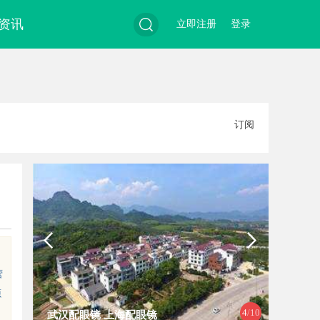
资讯
立即注册
登录
搜
订阅
索
营
源
4
/10
武汉配眼镜 上海配眼镜
全面解