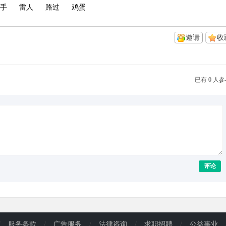
手
雷人
路过
鸡蛋
邀请
收
已有 0 人
评论
/
服务条款
/
广告服务
/
法律咨询
/
求职招聘
/
公益事业