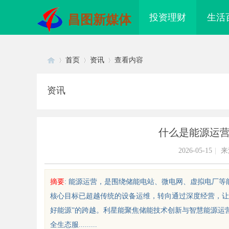
投资理财
生活
昌图新媒体
首页
资讯
查看内容
资讯
Di
›
›
›
什么是能源运
2026-05-15
|
来
摘要
: 能源运营，是围绕储能电站、微电网、虚拟电厂
核心目标已超越传统的设备运维，转向通过深度经营，让
sc
好能源”的跨越。利星能聚焦储能技术创新与智慧能源运营，
全生态服.........
方共探金融AI落地路径，天创信用
贝净 AC 国际医疗