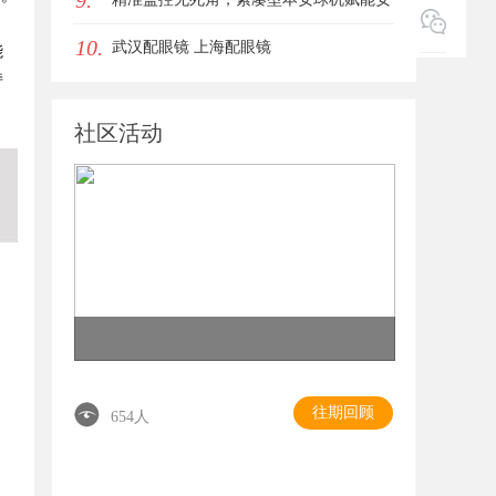
9.
10.
回津液
全管理
武汉配眼镜 上海配眼镜
能
持
社区活动
往期回顾
654人