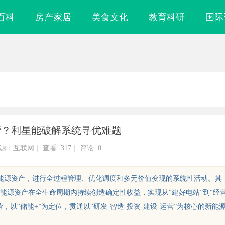
百科
房产家居
美食文化
教育科研
国际
营？利星能破解系统寻优难题
源：互联网
|
查看:
317
|
评论: 0
等能源资产，进行全过程管理、优化调度和多元价值变现的系统性活动。其
能源资产在全生命周期内持续创造确定性收益，实现从“建好电站”到“经
以“储能+”为定位，贯通以“研发-智造-投资-建设-运营”为核心的新能
实验室，标准化研
武汉配眼镜 上海配眼镜