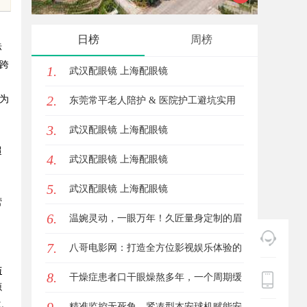
南，保
日榜
周榜
标
跨
1.
武汉配眼镜 上海配眼镜
2.
，为
东莞常平老人陪护 & 医院护工避坑实用
3.
指南
武汉配眼镜 上海配眼镜
超
4.
武汉配眼镜 上海配眼镜
，
5.
武汉配眼镜 上海配眼镜
营
6.
温婉灵动，一眼万年！久匠量身定制的眉
7.
眼唇，才是你整张脸的点睛之笔！淡颜系
八哥电影网：打造全方位影视娱乐体验的
与
8.
女生的气质加分项
平台解析
干燥症患者口干眼燥熬多年，一个周期缓
源
撑。
过来？老中医：一张辨证方对症，身体找
精准监控无死角，紧凑型本安球机赋能安