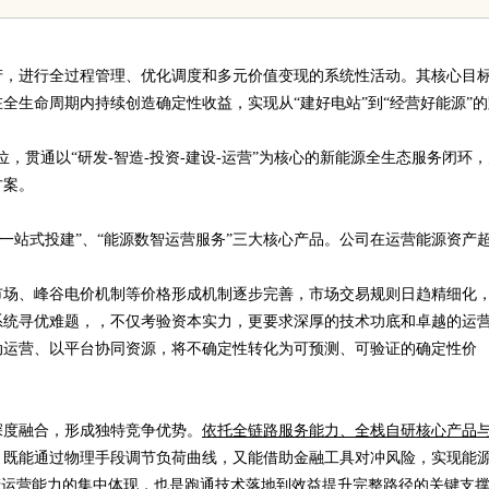
产，进行全过程管理、优化调度和多元价值变现的系统性活动。其核心目
全生命周期内持续创造确定性收益，实现从“建好电站”到“经营好能源”的
定位，贯通以“研发-智造-投资-建设-运营”为核心的新能源全生态服务闭环
方案。
站一站式投建”、“能源数智运营服务”三大核心产品。公司在运营能源资产
市场、峰谷电价机制等价格形成机制逐步完善，市场交易规则日趋精细化
系统寻优难题，，不仅考验资本实力，更要求深厚的技术功底和卓越的运
动运营、以平台协同资源，将不确定性转化为可预测、可验证的确定性价
深度融合，形成独特竞争优势。
依托全链路服务能力、全栈自研核心产品
，既能通过物理手段调节负荷曲线，又能借助金融工具对冲风险，实现能
产运营能力的集中体现，也是跑通技术落地到效益提升完整路径的关键支