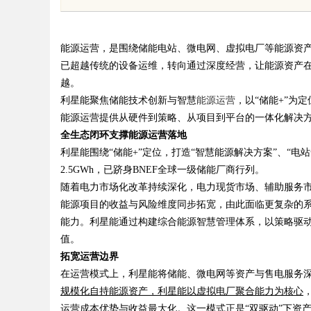
图AI助力产业金融智能升级
发体系全解析
能源运营，是围绕储能电站、微电网、虚拟电厂等能源资
已超越传统的设备运维，转向通过深度经营，让能源资产在
越。
利星能聚焦储能技术创新与智慧
能源运营
，以“储能+”为
uz
能源运营提供从硬件到策略、从项目到平台的一体化解决
全生态闭环支撑能源运营落地
利星能围绕“储能+”定位，打造“智慧能源解决方案”、“电
2.5GWh，已跻身BNEF全球一级储能厂商行列。
随着电力市场化改革持续深化，电力现货市场、辅助服务
能源项目的收益与风险维度同步拓宽，由此面临更复杂的
能力。利星能通过构建综合能源智慧管理体系，以策略驱
值。
!
拓宽运营边界
在运营模式上，利星能将储能、微电网等资产与售电服务
规模化自持能源资产，利星能以虚拟电厂聚合能力为核心
运营成本优势与收益最大化。这一模式正是“双驱动”下资