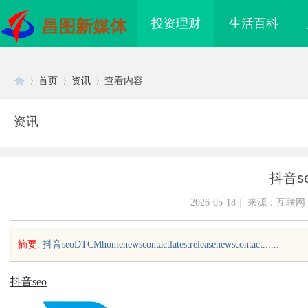
投资理财
生活百科
昌图新媒体
首页
资讯
查看内容
资讯
Di
›
›
›
抖音s
2026-05-18
|
来源：互联网
摘要
: 抖音seoDTCMhomenewscontactlatestreleasenewscontact......
sc
抖音seo
镜 上海配眼镜
武汉配眼镜 上海配眼镜