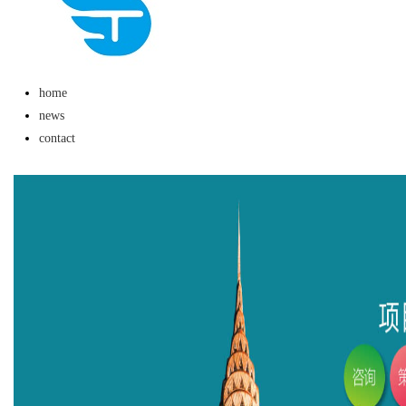
home
news
contact
uz
!