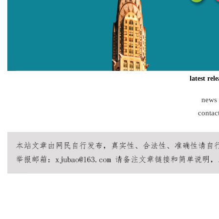
Bo
latest rel
news
contac
ar