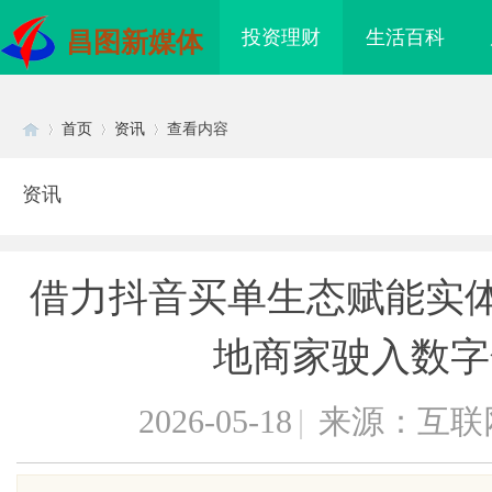
投资理财
生活百科
昌图新媒体
首页
资讯
查看内容
资讯
Di
›
›
›
借力抖音买单生态赋能实体
地商家驶入数字
2026-05-18
|
来源：互联
sc
海配眼镜
3d激光内雕机：精密雕刻与创新