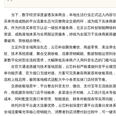
当下，数字经济深度渗透实体商业，本地生活行业正式迈入内容引
买单凭借成熟的平台流量生态与完整商业交易闭环，成为线下实体商
Bo
具。作为抖音买单官方认证一级技术服务商，北京云芯科创智能网络
资源、成熟落地体系与全周期运营服务，持续为全国万千实体商家搭
量破局、营收稳步增长。
立足抖音全域商业生态，云芯科创聚焦餐饮、商超零售、美业养生
驻、技术系统搭建、聚合交易收银、流量营销赋能、数据智能运营到
家数字化转型全流程需求，大幅降低实体商户入局抖音生态的门槛与
在官方通道搭建与技术落地层面，云芯科创严格遵循抖音平台规范
单功能开通、官方接口无缝对接。方案可完美兼容商家原有收银系统
ar
流程上线启用，极简落地模式适配大中小各类实体门店经营节奏。
交易收银场景中，平台整合抖音支付、微信、支付宝等主流收款渠道，
作，彻底摒弃传统门店手动验券、多渠道分开对账、人工统计流水等
成本。同时配套完善订单管理、智能退款、财务对账报表等实用功能
依托抖音平台庞大流量优势，云芯科创深度打通平台流量分发体系
全域流量曝光等核心营销能力。消费者到店消费付款过程中，可一键