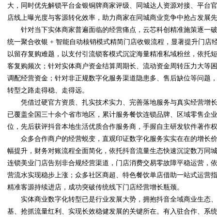
大，同时优先解锁平台金银铜牌商家评级、同城达人资源对接、平台
店线上曝光度与客源转化效率，助力商家在同城商业竞争中抢占发展
针对当下实体商家普遍面临的经营痛点，云芯科创精准施策逐一破
统一聚合收银 + 智能自动核销模式精简门店收银流程，显著提升门
以留存复购难题，以支付引流锁客模式沉淀海量精准私域粉丝，依托
客复购频次；针对实体商户资金结算周期长、流动资金周转压力大等
调配经营资金；针对非正规数字化服务渠道隐患多、售后缺位等问题
转型之路走得稳、走得远。
凭借过硬官方资质、扎实技术实力、完善落地服务与真实经营增长
已覆盖全国三十余个省市地区，累计服务餐饮连锁品牌、区域零售企业、
位，先后获评抖音本地生活优质合作服务商，手握自主研发软件著作
众多合作商户的经营蜕变，直观印证数字化服务实实在在的增长价
幅提升，财务对账流程全面简化，依托抖音流量生态快速沉淀数万同
连锁美业门店告别非合规经营渠道，门店消费交易零故障平稳运营，
营流水实现稳步上涨；众多社区商超、特色餐饮单店借助一站式运营
精准客源持续进店，成功突破传统线下门店经营增长瓶颈。
实体商业数字化转型已是行业发展大势，拥抱抖音全域商业生态、
基、抢抓流量红利、实现长效稳健发展的关键所在。有入驻合作、系