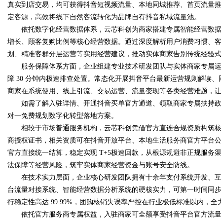
真实到店交易，均可获得抖音短视频流量、本地同城推荐、首页流量
定客源，高效将线下自然客流转化为品牌自有抖音私域流量池。
d
依托数字化经营数据体系，云芯科创为商家搭建专属智能经营数据
增长、顾客复购比例等核心经营数据。通过深度解析用户消费习惯、
划、精准客群分层运营等实用经营建议，推动实体商家告别传统经验
服务保障体系方面，企业组建专业技术研发团队与实体商家专属运营服
障 30 分钟内极速排查处置。常态化开展抖音平台最新运营规则解读
商家在系统使用、线上引流、交易运营、流量变现等各类经营难题，
如需了解入驻详情、开通抖音买单官方通道、领取商家专属扶持政策，本
对一免费规划数字化转型落地方案。
相较于市场普通服务机构，云芯科创凭借官方直连合规资质构筑核
商授权证书，相关资质可在抖音开放平台、本地生活服务商官方平台
官方直接统一结算，稳定实现 T+5极速回款，从根源规避非正规服
法保障等经营风险，筑牢实体商家经营资金与账号安全防线。
在技术实力层面，企业核心研发团队拥有十余年支付系统开发、互
台流量对接系统、智能经营数据分析系统的硬核实力，可第一时间同
行稳定性高达 99.99%，团购核销失误率严控在行业极低标准以内，
依托官方服务商专属权益，入驻商家可全额享受抖音平台官方流量