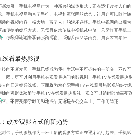
不断发展，手机电视网作为一种新兴的媒体形式，正在逐渐改变人们的
式。手机电视网融合了手机、电视和互联网的优势，让用户可以随时随
画质的视频内容，极大地丰富了人们的娱乐选择。手机电视网的出现为
更加便捷的娱乐方式。无需再依赖传统电视机或电脑，只需打开手机上
体
2025-10-25
450
10
用，便能轻松观看各种热门节目、电影、综艺等内容。用户不再受时
在线看最热影视
科技的不断发展，手机已经成为我们生活中不可或缺的一部分，不仅可
、上网，更可以利用手机来观看最热门的影视剧。手机TV在线看最热影
多人的日常娱乐选择。下面将为您介绍手机TV在线看最热影视的魅力和
便捷的观影体验通过手机TV在线看最热影视，观众可以随时随地享受到
体
2025-10-24
450
10
容。不再受限于时间和地点，无论是在公交车上、工作间隙还.........
视：改变观影方式的新趋势
化时代，手机影视作为一种全新的观影方式正在逐渐流行起来。手机影