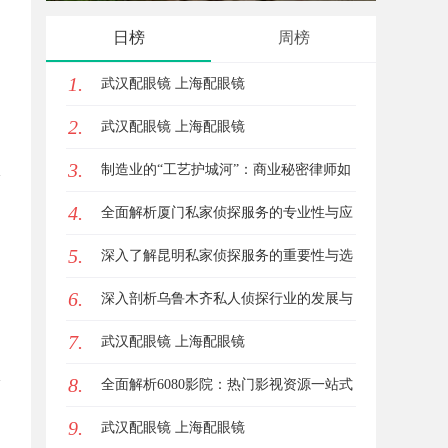
用指南
日榜
周榜
1.
武汉配眼镜 上海配眼镜
2.
武汉配眼镜 上海配眼镜
3.
制造业的“工艺护城河”：商业秘密律师如
4.
何守住车间里的“Know-how”
全面解析厦门私家侦探服务的专业性与应
5.
用场景
深入了解昆明私家侦探服务的重要性与选
6.
择指南
深入剖析乌鲁木齐私人侦探行业的发展与
7.
应用现状
武汉配眼镜 上海配眼镜
8.
全面解析6080影院：热门影视资源一站式
9.
观看体验
武汉配眼镜 上海配眼镜