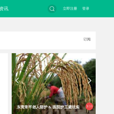
资讯
立即注册
登录
搜
订阅
索
3
/10
东莞常平老人陪护 & 医院护工避坑实
武汉配