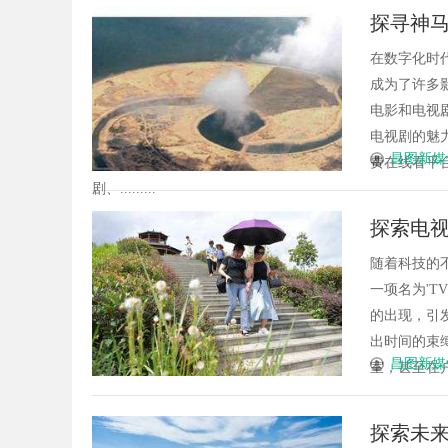
探寻神
在数字化时
成为了许多
电影和电视
电视剧的魅
昌图新媒
费在线看平
剧、.........
探索电视
随着科技的
一项名为'
的出现，引
出时间的束
昌图新媒
室，甚至在户
探索未