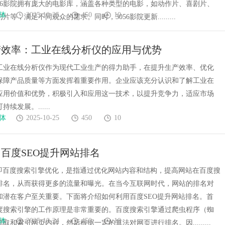
056影院拥有庞大的电影库，涵盖各种类型的电影，如动作片、喜剧片、
体
2025-10-25
450
10
等，满足不同观众的需求。同时，3056影院更新.........
产效率：工业在线分析仪的应用与优势
工业在线分析仪作为现代工业生产的得力助手，在提升生产效率、优化
保障产品质量等方面发挥着重要作用。企业应该充分认识和了解工业在
应用价值和优势，积极引入和应用这一技术，以提升竞争力，适应市场
续发展。......
体
2025-10-25
450
10
百度SEO提升网站排名
，即百度搜索引擎优化，是指通过优化网站内容和结构，提高网站在百度搜
排名，从而获得更多的流量和曝光。在当今互联网时代，网站的排名对
和潜在客户至关重要。下面将介绍如何利用百度SEO提升网站排名。首
度搜索引擎的工作原理是非常重要的。百度搜索引擎通过爬虫程序（蜘
体
2025-10-24
450
10
取和索引网页内容，然后根据一定的算法对网页进行排名。因.........