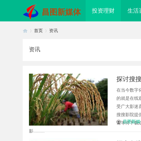
投资理财
生活
昌图新媒体
首页
资讯
资讯
首
›
›
探讨搜
在当今数字
的就是在线
受广大影迷
搜搜影院提
页
昌图新媒
需等待下载
影.........
准监控无死角，紧凑型本安球机赋
武汉配眼镜 上海配眼