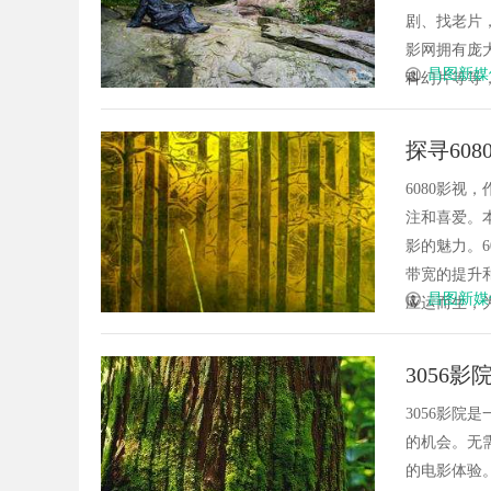
剧、找老片，
影网拥有庞
昌图新媒
科幻片等等，
探寻60
6080影
注和喜爱。
影的魅力。
带宽的提升
昌图新媒
应运而生，为
3056
3056影
的机会。无
的电影体验