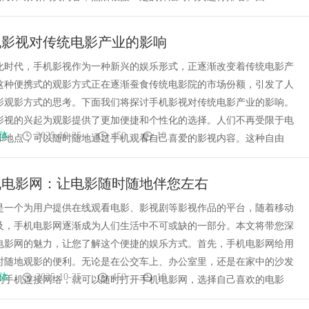
机影视对传统电影产业的影响
化时代，手机影视作为一种新兴的娱乐形式，正逐渐改变着传统电影产
这种便携式的观影方式正在逐渐蚕食传统电影院的市场份额，引发了人
影观影方式的思考。下面我们将探讨手机影视对传统电影产业的影响。
影视的兴起为观影提供了更加便捷和个性化的选择。人们不再受限于电
体
2025-10-25
450
10
和地点，可以随时随地通过手机观看自己喜爱的影视内容。这种自由
机电影网：让电影随时随地伴您左右
是一个为用户提供在线观看电影、影视剧等影视作品的平台，随着移动
及，手机电影网逐渐成为人们生活中不可或缺的一部分。本文将带您深
电影网的魅力，让您了解这个便捷的娱乐方式。首先，手机电影网给用
时随地观影的便利。无论是在公交车上、办公室里，还是在家中的沙发
体
2025-10-25
450
10
的手机连接网络，就可以随时打开手机电影网，选择自己喜欢的电影