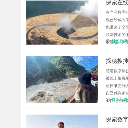
探索在
安全管理
在当今数字
视已经成为
也带来了全
联网技术的不断
昌图新媒
纷涌现，为观众
探秘搜
随着数字科
被线上影视
正日渐受到
自己感兴趣
昌图新媒
个性化的观影
探索数字