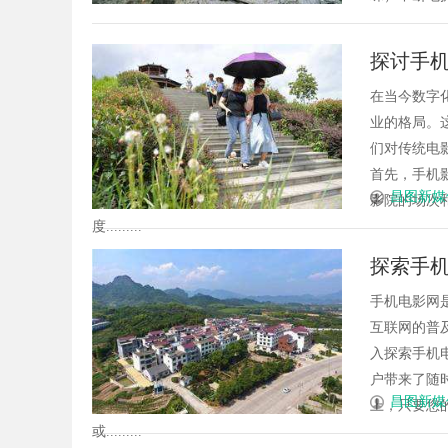
探讨手
在当今数字
业的格局。
们对传统电
首先，手机
昌图新媒
影院的场次
度.........
探索手
手机电影网
互联网的普
入探索手机
户带来了随
昌图新媒
上，只要您
或.........