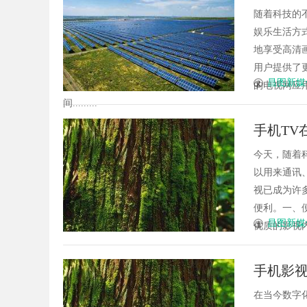
随着科技的
娱乐生活方
地享受高清
用户提供了
昌图新媒
的电视网应
间.........
手机TV
今天，随着
以用来通讯
视已成为许
便利。一、
昌图新媒
优质的影视内
手机影
在当今数字