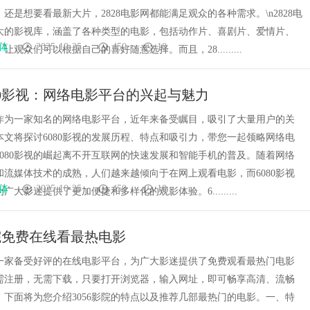
还是想要看最新大片，2828电影网都能满足观众的各种需求。\n2828电
大的影视库，涵盖了各种类型的电影，包括动作片、喜剧片、爱情片、
体
2025-10-25
450
10
让观众们可以根据自己的喜好随意选择。而且，28.........
80影视：网络电影平台的兴起与魅力
视，作为一家知名的网络电影平台，近年来备受瞩目，吸引了大量用户的关
本文将探讨6080影视的发展历程、特点和吸引力，带您一起领略网络电
6080影视的崛起离不开互联网的快速发展和智能手机的普及。随着网络
和流媒体技术的成熟，人们越来越倾向于在网上观看电影，而6080影视
体
2025-10-25
450
10
广大影迷提供了更加便捷和多样化的观影体验。6.........
影院免费在线看最热电影
院是一家备受好评的在线电影平台，为广大影迷提供了免费观看最热门电影
需注册，无需下载，只要打开浏览器，输入网址，即可畅享高清、流畅
。下面将为您介绍3056影院的特点以及推荐几部最热门的电影。一、特