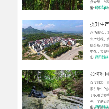
点介绍：3
昌图新媒
爱情片、科幻片
提升生
总的来说，
生产过程、
线分析仪的
变化，实现可持
昌图新媒
如何利用
百度SEO
索引擎中的
于吸引访客
先，了解百
昌图新媒
蛛）不断地抓