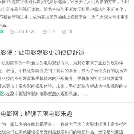
云播TV是数字化时代新兴的娱乐选择，它改变了人们观影的方式，为用
加丰富多彩的视听体验。随着科技的不断发展和用户需求的不断变化，
将不断创新和进步，成为更加优秀的线上视频平台，为广大观众带来更多
......
体
2025-10-25
450
10
机影院：让电影观影更加便捷舒适
手机影院作为一种新型的电影观影方式，为观众带来了全新的观影体
捷、舒适、个性化等特点受到了观众的喜爱，成为了当今流行的娱乐方
着科技的不断发展和手机技术的不断提升，手机影院将会继续发展壮
带来更加丰富多彩的观影体验。未来，手机影院有望成为电影观影的主
体
2025-10-24
450
10
众在家中也能享受到电影院般的观影乐趣。......
28电影网：解锁无限电影乐趣
影网作为一家知名的在线影视平台，一直致力于为广大影迷提供丰富多样的
让观众们在家就能轻松享受到最新最热门的电影作品。无论是想要追