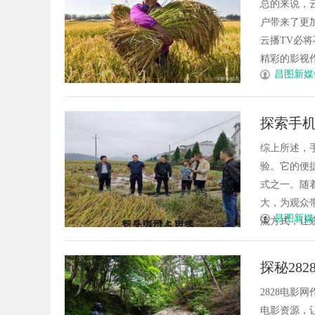
总的来说，
户带来了更
云播TV必
精彩的影视作品。
昌图新媒
探索手
综上所述，
验。它的便
式之一。随
大，为观众
昌图新媒
流方式，让观
探秘28
2828电
电影资源，