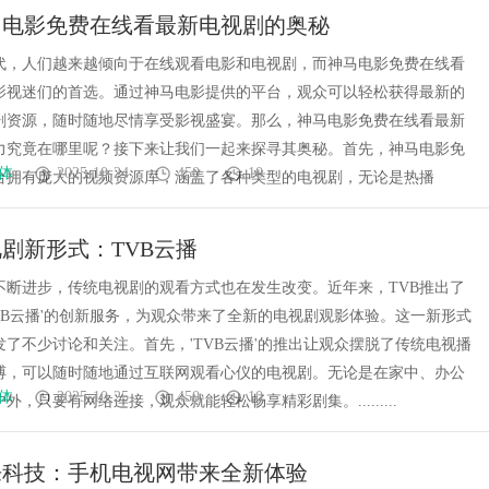
马电影免费在线看最新电视剧的奥秘
代，人们越来越倾向于在线观看电影和电视剧，而神马电影免费在线看
影视迷们的首选。通过神马电影提供的平台，观众可以轻松获得最新的
剧资源，随时随地尽情享受影视盛宴。那么，神马电影免费在线看最新
力究竟在哪里呢？接下来让我们一起来探寻其奥秘。首先，神马电影免
体
2025-10-24
450
10
台拥有庞大的视频资源库，涵盖了各种类型的电视剧，无论是热播
剧新形式：TVB云播
不断进步，传统电视剧的观看方式也在发生改变。近年来，TVB推出了
TVB云播'的创新服务，为观众带来了全新的电视剧观影体验。这一新形式
发了不少讨论和关注。首先，'TVB云播'的推出让观众摆脱了传统电视播
缚，可以随时随地通过互联网观看心仪的电视剧。无论是在家中、办公
体
2025-10-25
450
10
外，只要有网络连接，观众就能轻松畅享精彩剧集。.........
来科技：手机电视网带来全新体验