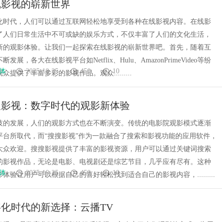
线影视的崭新世界
化时代，人们可以通过互联网轻松地享受到各种在线影视内容。在线影
了人们日常生活中不可或缺的娱乐方式，不仅丰富了人们的文化生活，
新的观影体验。让我们一起探索在线影视的崭新世界吧。首先，随着互
发展，各大在线影视平台如Netflix、Hulu、AmazonPrimeVideo等纷
体
2025-10-25
450
10
提供了丰富多彩的影视作品。观众.........
搜影视：数字时代的观影新体验
技的发展，人们的观影方式也在不断演变。传统的电影院观影模式逐渐
平台所取代，而“搜搜影视”作为一款融合了搜索和影视功能的应用软件，
大众欢迎。搜搜影视提供了丰富的影视资源，用户可以通过关键词搜索
的影视作品，无论是电影、电视剧还是综艺节目，几乎应有尽有。这种
体
2025-10-25
450
10
体验让用户可以根据自己的喜好轻松找到适合自己的影视内容，.........
化时代的新选择：云播TV