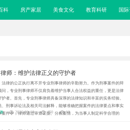
百科
房产家居
美食文化
教育科研
国际
事律师：维护法律正义的守护者
，法律的公正执行离不开专业刑事律师的辛勤努力。作为刑事案件的辩
顾问，专业刑事律师不仅肩负着维护当事人合法权益的重任，更是法律
守护者。首先，专业刑事律师具备深厚的法律知识和丰富的实务经验。
法、刑事诉讼法及相关司法解释，能够准确把握案件的法律要点和事实
体
2026-01-10
450
10
事案件中，律师通过审查证据、分析案情，为当事人制定科学合理的
精密雕刻与创新应用
武汉配眼镜 上海配眼镜