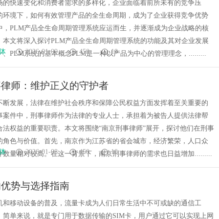
场的快速变化和消费者需求的多样化，企业面临着前所未有的竞争压
的环境下，如何有效管理产品的全生命周期，成为了企业获得竞争优势
中，PLM产品全生命周期管理系统应运而生，并逐渐成为企业战略的核
。本文将深入探讨PLM产品全生命周期管理系统的功能及其对企业发展
体
2026-01-09
450
10
、PLM系统的基本概念PLM是一种以产品为中心的管理理念，.........
事律师：维护正义的守护者
不断发展，法律在维护社会秩序和保障公民权益方面发挥着至关重要的
事案件中，刑事律师作为法律的专业人士，承担着为被告人提供法律帮
合法权益的重要职责。本文将围绕“南京刑事律师”展开，探讨他们在刑事
的角色与价值。首先，南京作为江苏省的省会城市，经济繁荣，人口众
体
2026-01-08
450
10
数量相对较高。在这一背景下，南京刑事律师的需求也日益增加.........
的优势与选择指南
机和移动设备的普及，流量卡成为人们日常生活中不可或缺的通信工
，简单来说，就是专门用于数据传输的SIM卡，用户通过它可以实现上网