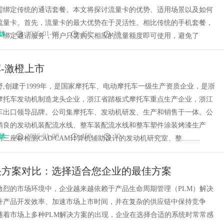
需绑定传统的通话套餐。本文将探讨流量卡的优势、适用场景以及如何
流量卡。首先，流量卡的最大优势在于灵活性。相比传统的手机套餐，
体
2026-01-08
450
10
不绑定通话服务，用户只需购买相应的流量额度即可使用，避免了
-激橙上市
野,创建于1999年，是国家摩托车、电动摩托车一级生产资质企业，是浙
摩托车发动机制造龙头企业，浙江省踏板式摩托车重点生产企业，浙江
车出口领导品牌。公司集摩托车、发动机研发、生产和销售于一体。公
精良的发动机装配流水线、整车装配流水线和整车塑件涂装烤漆生产
体
2026-01-08
450
10
座标检测CAD/CAM计算机辅助设计的发动机研究室、整.........
决方案对比：选择适合您企业的最佳方案
激烈的市场环境中，企业越来越依赖于产品生命周期管理（PLM）解决
升产品开发效率、加速市场上市时间，并在复杂的供应链中保持竞争
随着市场上多种PLM解决方案的出现，企业在选择合适的系统时常常感