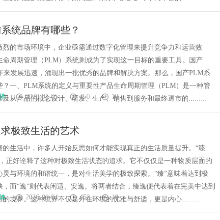
M系统品牌有哪些？
激烈的市场环境中，企业亟需通过数字化管理来提升竞争力和运营效
生命周期管理（PLM）系统则成为了实现这一目标的重要工具。国产
近年来发展迅速，涌现出一批优秀的品牌和解决方案。那么，国产PLM系
些？一、PLM系统的定义与重要性产品生命周期管理（PLM）是一种管
体
2026-01-05
450
10
及从产品的概念设计、研发、生产、销售到服务和最终退市的.........
追求极致生活的艺术
奏的生活中，许多人开始反思如何才能实现真正的生活质量提升。“臻
汇，正好诠释了这种对极致生活状态的追求。它不仅仅是一种物质层面的
心灵与环境的和谐统一，是对生活美学的极致探索。“臻”意味着达到极
缺，而“逸”则代表闲适、安逸。将两者结合，臻逸便代表着在完美中达到
体
2026-01-04
450
10
的境界。这种境界不仅是外在环境的优雅与舒适，更是内心.........