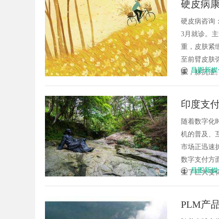
硬皮病
硬皮病咨询：1
3月就诊。
重，皮肤紧
至前臂皮肤
昌图新媒
腻，脉沉涩。实验
印度支
随着数字化
机的普及、
市场正迅速
数字支付方
昌图新媒
生了巨大变化
PLM产