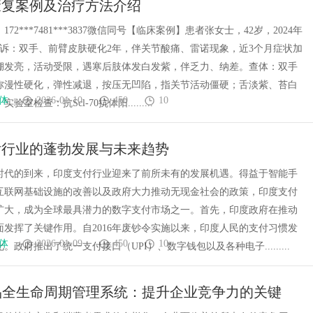
康复案例及治疗方法介绍
72***7481***3837微信同号【临床案例】患者张女士，42岁，2024年
主诉：双手、前臂皮肤硬化2年，伴关节酸痛、雷诺现象，近3个月症状加
绷发亮，活动受限，遇寒后肢体发白发紫，伴乏力、纳差。查体：双手
弥漫性硬化，弹性减退，按压无凹陷，指关节活动僵硬；舌淡紫、苔白
体
2026-01-10
450
10
室检查：抗Scl-70抗体阳.........
付行业的蓬勃发展与未来趋势
时代的到来，印度支付行业迎来了前所未有的发展机遇。得益于智能手
互联网基础设施的改善以及政府大力推动无现金社会的政策，印度支付
扩大，成为全球最具潜力的数字支付市场之一。首先，印度政府在推动
面发挥了关键作用。自2016年废钞令实施以来，印度人民的支付习惯发
体
2026-01-09
450
10
。政府推出了统一支付接口（UPI）、数字钱包以及各种电子.........
品全生命周期管理系统：提升企业竞争力的关键