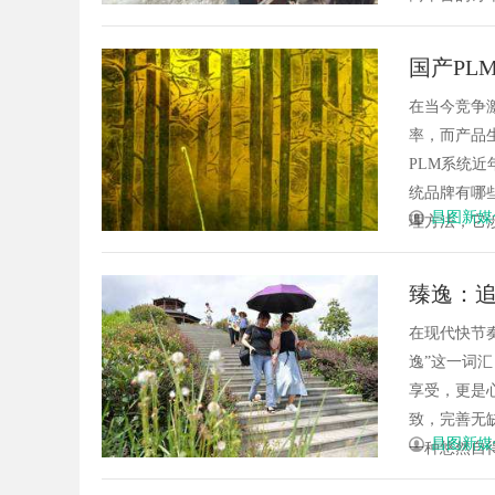
国产PL
在当今竞争
率，而产品
PLM系统
统品牌有哪
昌图新媒
理方法，它涉
臻逸：
在现代快节
逸”这一词
享受，更是
致，完善无
昌图新媒
一种悠然自得