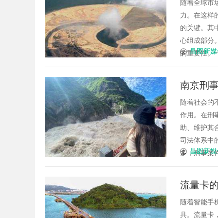
随着全球市
力。在这样
的关键。其
心组成部分
昌图新媒
的重要性。一
南京刑
随着社会的
作用。在刑
助、维护其
司法体系中
昌图新媒
多，刑事案件
流量卡
随着智能手
具。流量卡