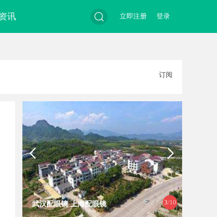
资讯
立即注册
登录
搜
订阅
索
4
/10
多方共探金融AI落地路径，天创信用
贝净