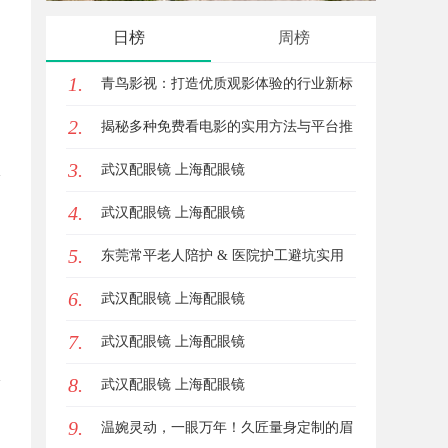
星图AI助力产业金融智能升级
发体
日榜
周榜
1.
青鸟影视：打造优质观影体验的行业新标
2.
杆
揭秘多种免费看电影的实用方法与平台推
3.
荐
武汉配眼镜 上海配眼镜
4.
武汉配眼镜 上海配眼镜
5.
东莞常平老人陪护 & 医院护工避坑实用
6.
指南
武汉配眼镜 上海配眼镜
7.
武汉配眼镜 上海配眼镜
8.
武汉配眼镜 上海配眼镜
9.
温婉灵动，一眼万年！久匠量身定制的眉