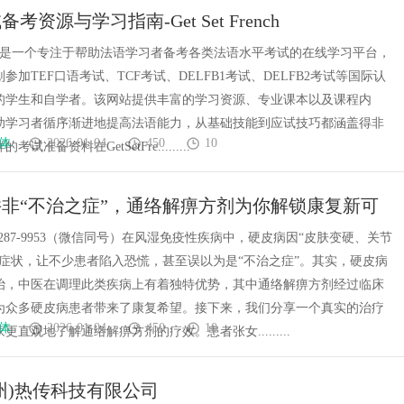
考资源与学习指南-Get Set French
French是一个专注于帮助法语学习者备考各类法语水平考试的在线学习平台，
参加TEF口语考试、TCF考试、DELFB1考试、DELFB2考试等国际认
的学生和自学者。该网站提供丰富的学习资源、专业课本以及课程内
助学习者循序渐进地提高法语能力，从基础技能到应试技巧都涵盖得非
体
2026-01-04
450
10
试准备资料在GetSetFre.........
非“不治之症”，通络解痹方剂为你解锁康复新可
-5287-9953（微信同号）在风湿免疫性疾病中，硬皮病因“皮肤变硬、关节
型症状，让不少患者陷入恐慌，甚至误以为是“不治之症”。其实，硬皮病
治，中医在调理此类疾病上有着独特优势，其中通络解痹方剂经过临床
为众多硬皮病患者带来了康复希望。接下来，我们分享一个真实的治疗
体
2026-01-04
450
10
更直观地了解通络解痹方剂的疗效。患者张女.........
州)热传科技有限公司