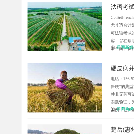
法语考试备
GetSet
尤其适合计划
可法语考试
容，旨在帮
昌图新媒
常全面。多样的考
硬皮病并
能！
电话：156
僵硬”的典
并非无药可
实践验证，
昌图新媒
案例，让大家
楚岳(惠