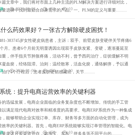
本篇文章中，我们将对市面上几种主流的PLM解决方案进行详细对比，
体
2026-01-06
450
10
量选择中找到最贴合自身需求的产品。一、PLM的定义与重要.........
吃什么药效果好？一张古方解除硬皮困扰！
-7481-383745岁女性硬皮病患者，主诉：双手、前臂皮肤变硬伴关节疼痛6
1个月。患者6个月前无明显诱因出现双手皮肤发紧、变硬，逐渐蔓延至
加重，伴手指关节肿胀疼痛，活动不利，曾予西药治疗，症状缓解不明
寒凝血瘀，经络阻滞。治则：温经散寒，活血化瘀，通络解痹，予以通
体
2026-01-06
450
10
治疗1个疗程后，患者皮肤硬韧感减轻，关节.........
P系统：提升电商运营效率的关键利器
务的迅猛发展，电商企业面临的业务复杂度也不断增加。传统的手工管
难以满足现代电商对效率和精准度的高要求。电商ERP系统作为一种集成
台，能够帮助企业实现订单、库存、财务等多方面的自动化管理，成为
营效率的关键利器。首先，电商ERP系统能够实现订单管理的智能化。电
体
2026-01-05
450
10
量庞大且多渠道并存，如淘宝、京东、拼多多等不同平台的.........