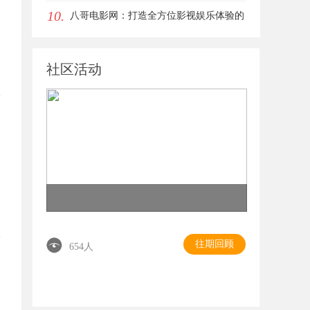
10.
眼唇，才是你整张脸的点睛之笔！淡颜系
八哥电影网：打造全方位影视娱乐体验的
女生的气质加分项
平台解析
社区活动
往期回顾
654人