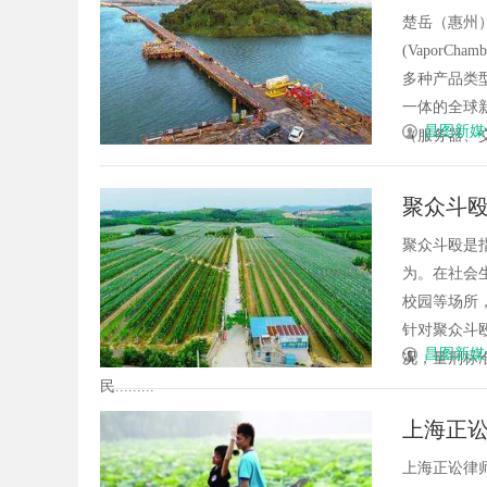
楚岳（惠州
(VaporCha
多种产品类
一体的全球
昌图新媒
（服务器、交...
聚众斗
聚众斗殴是
为。在社会
校园等场所
针对聚众斗
昌图新媒
况，量刑标
民.........
上海正
上海正讼律师