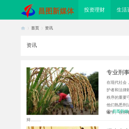
投资理财
生活
昌图新媒体
首页
资讯
资讯
首
›
›
专业刑
在现代社会
护者和法律
秩序的重要
他们熟悉刑
页
昌图新媒
细节。在刑
辩.........
武汉配眼镜 上海配眼镜
3d激光内雕机：