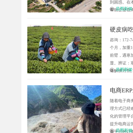
到困惑。在
昌图新媒
帮助企业在海
硬皮病
咨询：172
个月，加重
前臂，遇寒
显。辨证：
昌图新媒
络解痹方剂。
电商ER
随着电子商
理方式已经
化的管理平
提升电商运
昌图新媒
商平台的订单