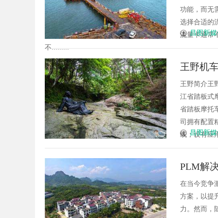
功能，而无
选择合适的
昌图新媒
流量卡通常
不.........
王野机车
王野简介王
江省踏板式
省踏板摩托
司拥有配置
昌图新媒
线；设有应用三
PLM解
在当今竞争
方案，以提
力。然而，