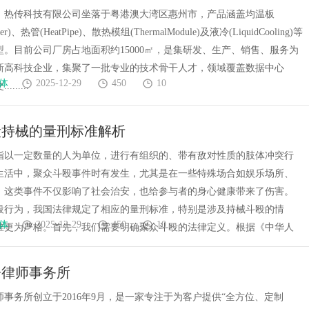
）热传科技有限公司坐落于粤港澳大湾区惠州市，产品涵盖均温板
mber)、热管(HeatPipe)、散热模组(ThermalModule)及液冷(LiquidCooling)等
型。目前公司厂房占地面积约15000㎡，是集研发、生产、销售、服务为
新高科技企业，集聚了一批专业的技术骨干人才，领域覆盖数据中心
体
2025-12-29
450
10
......
殴持械的量刑标准解析
指以一定数量的人为单位，进行有组织的、带有敌对性质的肢体冲突行
生活中，聚众斗殴事件时有发生，尤其是在一些特殊场合如娱乐场所、
，这类事件不仅影响了社会治安，也给参与者的身心健康带来了伤害。
殴行为，我国法律规定了相应的量刑标准，特别是涉及持械斗殴的情
体
2025-12-29
450
10
准更为严格。首先，我们需要明确聚众斗殴的法律定义。根据《中华人
讼律师事务所
事务所创立于2016年9月，是一家专注于为客户提供“全方位、定制