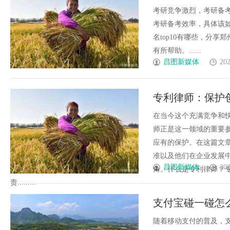
好
考研竞争激烈，考研备
考研备考效率，具体该
名top10有哪些，分
有所帮助。......
昌图新媒体
202
专利律师：保护
在当今这个充满竞争和
师正是这一领域的重要
应有的保护。在这篇文
准以及他们在企业发展
昌图新媒体
202
角。什么是专利律师？
责.........
支付宝碰一碰怎
随着移动支付的普及，支