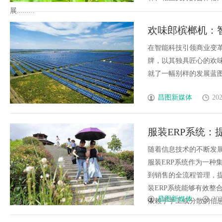
展.........
欢味郎槟榔机：
在智能科技引领商业变
牌，以其独具匠心的欢
就了一幅别样的发展蓝图。..
昌图新媒体
202
服装ERP系统
随着信息技术的不断发
服装ERP系统作为一种
到销售的全流程管理，
装ERP系统能够有效整
昌图新媒体
202
依赖于手工或分散的信息管