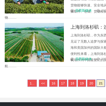
货物能够快速、安全地
昌图新媒体
202
括取件、仓储、货物检
物.........
上海到洛杉矶：
上海到洛杉矶，作为东
见证了无数人追梦与探
海和美国加州的国际大
便利性来看，上海到洛
昌图新媒体
202
机场作为中国最繁忙的
航.........
1...
<<
16
17
18
19
20
21