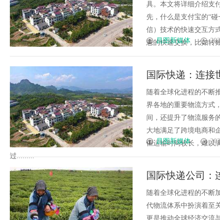
具。本文将详细介绍支
先，什么是支付宝的“碰
信）技术的快速交互方式
昌图新媒体
202
息的快速交换，比如转账、
国际快递：连接
随着全球化进程的不断
界各地的重要物流方式
间，还提升了物流服务
大地满足了跨境电商和
昌图新媒体
202
但运输时间较长，难以
过.........
国际快递公司：
随着全球化进程的不断
代物流体系中扮演着至
更是推动全球经济交流