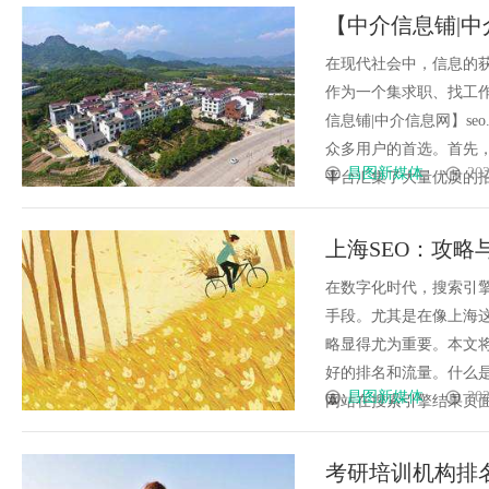
【中介信息铺|中介
找房与分类信息
在现代社会中，信息的
作为一个集求职、找工
信息铺|中介信息网】seo
众多用户的首选。首先，求
昌图新媒体
202
平台汇集了大量优质的招聘信
上海SEO：攻
在数字化时代，搜索引擎
手段。尤其是在像上海这
略显得尤为重要。本文将
好的排名和流量。什么是
昌图新媒体
202
网站在搜索引擎结果页面（S
考研培训机构排名