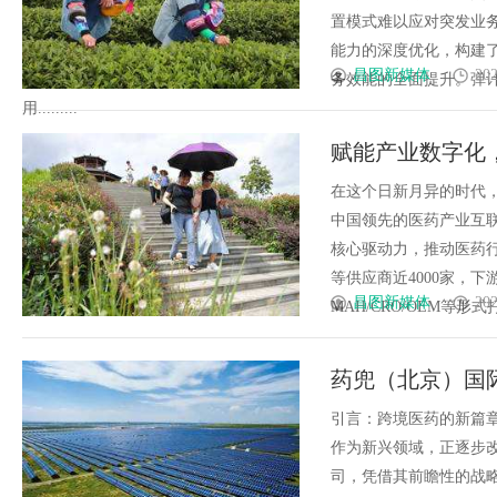
置模式难以应对突发业
能力的深度优化，构建
昌图新媒体
202
务效能的全面提升。弹
用.........
赋能产业数字化
在这个日新月异的时代
中国领先的医药产业互
核心驱动力，推动医药
等供应商近4000家，下
昌图新媒体
202
MAH/CRO/OEM等形式
药兜（北京）国
引言：跨境医药的新篇
作为新兴领域，正逐步
司，凭借其前瞻性的战