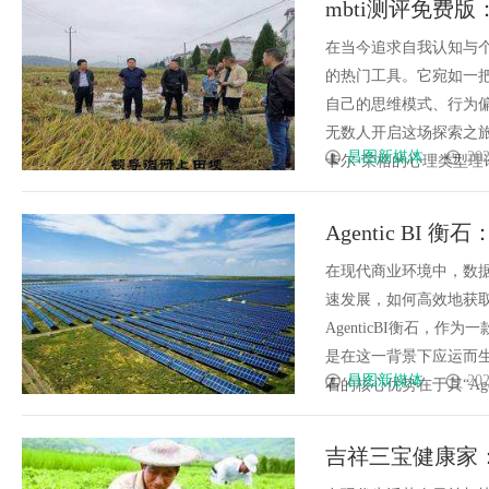
mbti测评免费
能安全管理
在当今追求自我认知与个
的热门工具。它宛如一
自己的思维模式、行为
无数人开启这场探索之旅
昌图新媒体
202
卡尔·荣格的心理类型理论发
Agentic B
在现代商业环境中，数
速发展，如何高效地获
AgenticBI衡石，作为一
是在这一背景下应运而生，
昌图新媒体
202
石的核心优势在于其“Agent..
吉祥三宝健康家