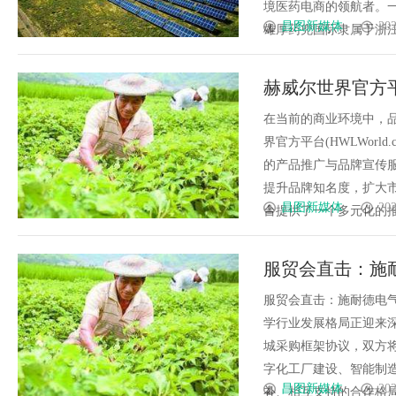
境医药电商的领航者。
昌图新媒体
202
雄厚药兜国际隶属于浙江星汉
赫威尔世界官方平台
牌宣传
在当前的商业环境中，
界官方平台(HWLWor
的产品推广与品牌宣传服务
提升品牌知名度，扩大
昌图新媒体
202
台提供了一个多元化的推广渠
服贸会直击：施
服贸会直击：施耐德电
学行业发展格局正迎来
城采购框架协议，双方
字化工厂建设、智能制
昌图新媒体
202
补、相互支持的合作格