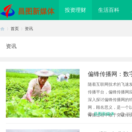
投资理财
生活百科
昌图新媒体
首页
资讯
资讯
首
›
›
偏锋传播网：数
随着互联网技术的飞速
传播平台，偏锋传播网
深入探讨偏锋传播网的
网，顾名思义，是一个以
页
昌图新媒体
202
传播过程中敢于突破传统视
海配眼镜
精准监控无死角，紧凑型本安球